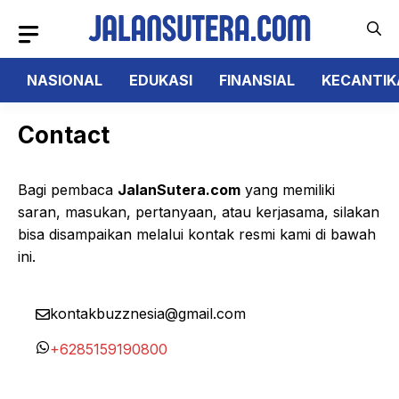
Langsung
ke
isi
NASIONAL
EDUKASI
FINANSIAL
KECANTIK
Contact
Bagi pembaca
JalanSutera.com
yang memiliki
saran, masukan, pertanyaan, atau kerjasama, silakan
bisa disampaikan melalui kontak resmi kami di bawah
ini.
kontakbuzznesia@gmail.com
+6285159190800