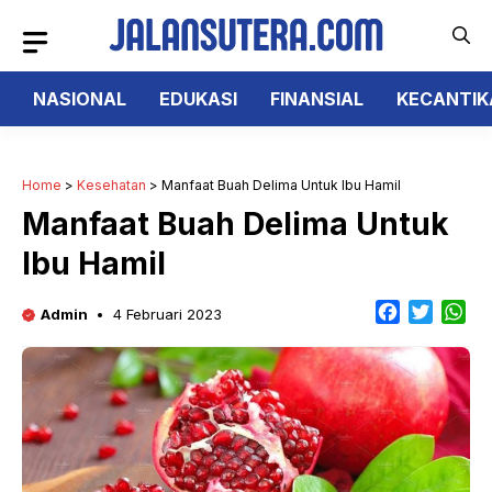
Langsung
ke
isi
NASIONAL
EDUKASI
FINANSIAL
KECANTIK
Home
>
Kesehatan
>
Manfaat Buah Delima Untuk Ibu Hamil
Manfaat Buah Delima Untuk
Ibu Hamil
F
T
W
Admin
4 Februari 2023
a
w
h
c
i
a
e
t
t
b
t
s
o
e
A
o
r
p
k
p