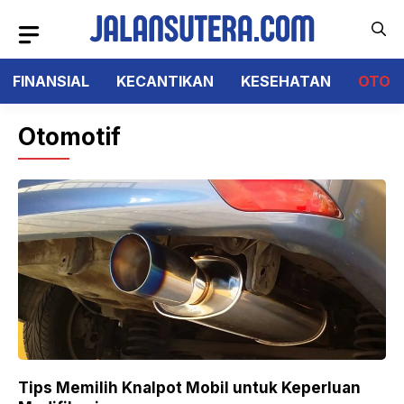
Langsung
ke
isi
FINANSIAL
KECANTIKAN
KESEHATAN
OTO
Otomotif
Tips Memilih Knalpot Mobil untuk Keperluan