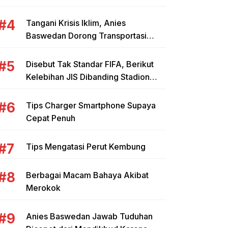
yang Tepat untuk Mahasiswa dan
Pebisnis
Tangani Krisis Iklim, Anies
Baswedan Dorong Transportasi
Umum Kendaraan Listrik
Disebut Tak Standar FIFA, Berikut
Kelebihan JIS Dibanding Stadion
Lain di Indonesia
Tips Charger Smartphone Supaya
Cepat Penuh
Tips Mengatasi Perut Kembung
Berbagai Macam Bahaya Akibat
Merokok
Anies Baswedan Jawab Tuduhan