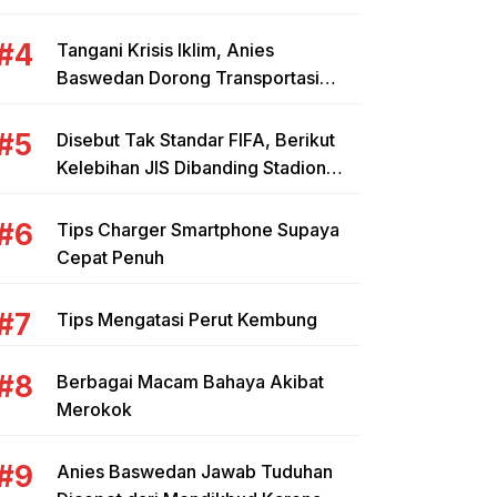
yang Tepat untuk Mahasiswa dan
Pebisnis
Tangani Krisis Iklim, Anies
Baswedan Dorong Transportasi
Umum Kendaraan Listrik
Disebut Tak Standar FIFA, Berikut
Kelebihan JIS Dibanding Stadion
Lain di Indonesia
Tips Charger Smartphone Supaya
Cepat Penuh
Tips Mengatasi Perut Kembung
Berbagai Macam Bahaya Akibat
Merokok
Anies Baswedan Jawab Tuduhan