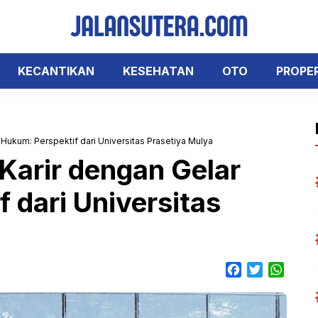
KECANTIKAN
KESEHATAN
OTO
PROPE
Hukum: Perspektif dari Universitas Prasetiya Mulya
Karir dengan Gelar
 dari Universitas
F
T
W
a
w
h
c
i
a
e
t
t