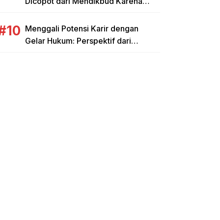
Dicopot dari Mendikbud Karena
Penyimpangan Anggaran Tunjangan
Guru
Menggali Potensi Karir dengan
Gelar Hukum: Perspektif dari
Universitas Prasetiya Mulya