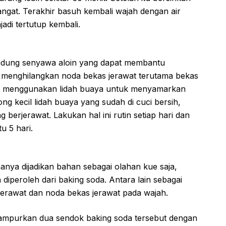
gat. Terakhir basuh kembali wajah dengan air
adi tertutup kembali.
andung senyawa aloin yang dapat membantu
n menghilangkan noda bekas jerawat terutama bekas
ra menggunakan lidah buaya untuk menyamarkan
g kecil lidah buaya yang sudah di cuci bersih,
berjerawat. Lakukan hal ini rutin setiap hari dan
 5 hari.
hanya dijadikan bahan sebagai olahan kue saja,
diperoleh dari baking soda. Antara lain sebagai
 jerawat dan noda bekas jerawat pada wajah.
ampurkan dua sendok baking soda tersebut dengan