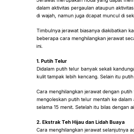
Jerawat merupakan noda yang dapat membu
dalam aktivitas pergaulan ataupun aktivit
di wajah, namun juga dcapat muncul di sek
Timbulnya jerawat biasanya diakibatkan ka
beberapa cara menghilangkan jerawat seca
ini.
1. Putih Telur
Didalam putih telur banyak sekali kandun
kulit tampak lebih kencang. Selain itu puti
Cara menghilangkan jerawat dengan putih 
mengoleskan putih telur mentah ke dalam
selama 15 menit. Setelah itu bilas dengan ai
2. Ekstrak Teh Hijau dan Lidah Buaya
Cara menghilangkan jerawat selanjutnya 