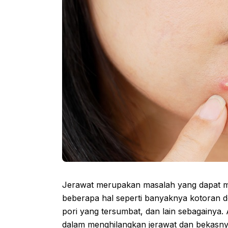
Jerawat merupakan masalah yang dapat me
beberapa hal seperti banyaknya kotoran deb
pori yang tersumbat, dan lain sebagainya.
dalam menghilangkan jerawat dan bekasnya