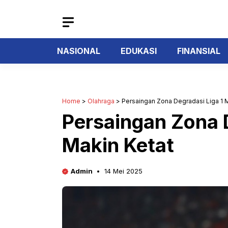
Langsung
ke
isi
NASIONAL
EDUKASI
FINANSIAL
Home
>
Olahraga
>
Persaingan Zona Degradasi Liga 1 
Persaingan Zona D
Makin Ketat
Admin
14 Mei 2025