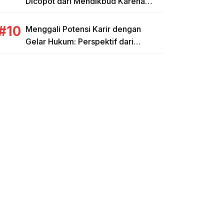
Dicopot dari Mendikbud Karena
Penyimpangan Anggaran Tunjangan
Guru
Menggali Potensi Karir dengan
Gelar Hukum: Perspektif dari
Universitas Prasetiya Mulya