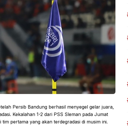
o
r
p
k
p
etelah Persib Bandung berhasil menyegel gelar juara,
gradasi. Kekalahan 1-2 dari PSS Sleman pada Jumat
tim pertama yang akan terdegradasi di musim ini.