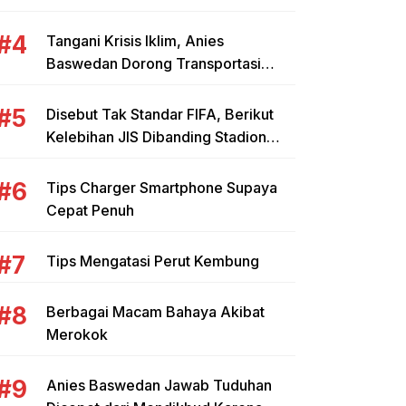
yang Tepat untuk Mahasiswa dan
Pebisnis
Tangani Krisis Iklim, Anies
Baswedan Dorong Transportasi
Umum Kendaraan Listrik
Disebut Tak Standar FIFA, Berikut
Kelebihan JIS Dibanding Stadion
Lain di Indonesia
Tips Charger Smartphone Supaya
Cepat Penuh
Tips Mengatasi Perut Kembung
Berbagai Macam Bahaya Akibat
Merokok
Anies Baswedan Jawab Tuduhan